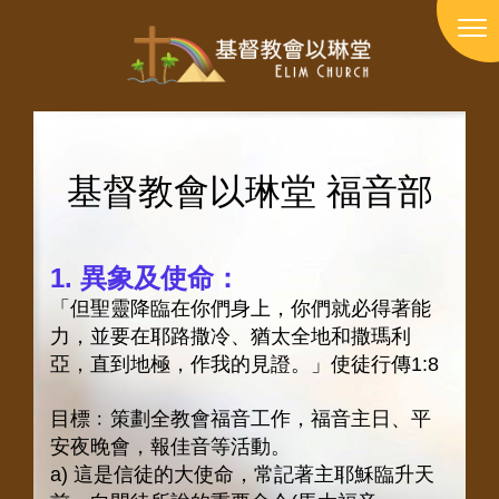
Skip
to
切
main
換
content
選
單
基督教會以琳堂 福音部
1
. 異象及使命：
「但聖靈降臨在你們身上，你們就必得著能
力，並要在耶路撒冷、猶太全地和撒瑪利
亞，直到地極，作我的見證。」使徒行傳1:8
目標﹕策劃全教會福音工作，福音主日、平
安夜晚會，報佳音等活動。
a) 這是信徒的大使命，常記著主耶穌臨升天