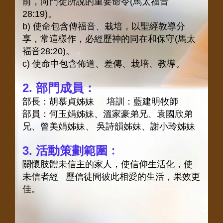
前，向門徒所說的重要命令(馬太福音
28:19)。
b) 使命包含傳福音、栽培，以聖經教導分
享，常這樣作，必經歷神的同在和保守(馬太
褔音28:20)。
c) 使命中包含佈道、差傳、栽培、教導。
2. 部門成員：
部長：胡慕貞姊妹 培訓：藍建明牧師
部員：何玉娟姊妹、溫家豪弟兄、袁國欣弟
兄、曾美娟姊妹、
吳詩韻姊妹、謝小玲姊妹
3. 活動策劃範圍﹕
關懷肢體未信主的家人，使信仰生活化，使
未信者經 歷信徒間彼此相愛的生活，果效更
佳。