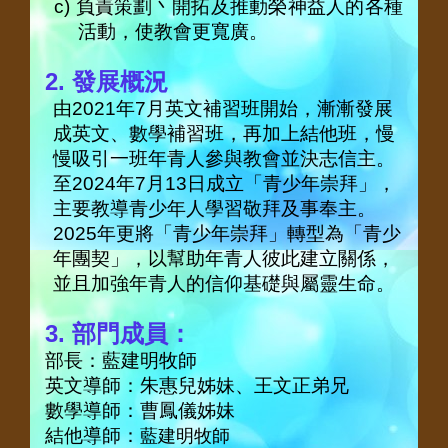
c)
負責策劃丶開拓及推動榮神益人的各種
活動，使教會更寬廣。
2.
發展概況
由
2021
年
7
月英文補習班開始，漸漸發展
成英文、數學補習班，再加上
結他班，慢
慢吸引一班年青人參與教會並決志信主。
至
2024
年
7
月
13
日成立「青少年崇拜」，
主要教導青少年人學習敬拜及事奉主。
2025
年更將「青少年崇拜」轉型為「青少
年團契」，以幫助年青人彼此建立關係，
並且加強年青人的信仰基礎與屬靈生命。
3.
部門成員：
部長：藍建明牧師
英文導師：朱惠兒姊妹、王文正弟兄
數學導師：曹鳳儀姊妹
結他導師：
藍建明牧師