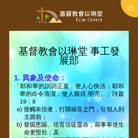
Skip
to
切
main
換
content
選
單
基督教會以琳堂 事工發
展部
1.
異象及使命：
「耶和華的訓詞正直，使人心快活；耶和
華的命令清潔，使人眼目 明亮。」詩篇
19
：
8
a)
接觸未信者，打開福音之門，引領人到
主跟前；
b)
發掘恩賜、培育信徒靈命，藉事奉使生
命更堅壯；及